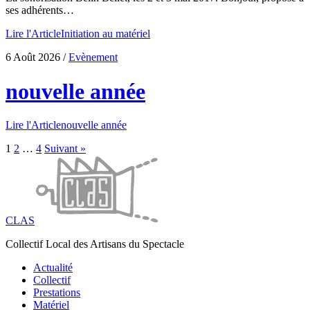
ses adhérents…
Lire l'Article
Initiation au matériel
6 Août 2026
/
Evènement
nouvelle année
Lire l'Article
nouvelle année
1
2
…
4
Suivant »
CLAS
Collectif Local des Artisans du Spectacle
Actualité
Collectif
Prestations
Matériel